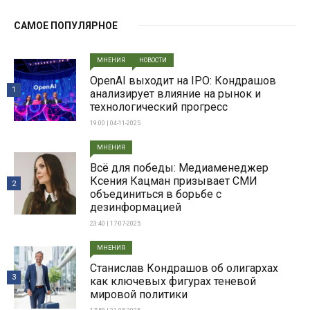
САМОЕ ПОПУЛЯРНОЕ
МНЕНИЯ
НОВОСТИ
OpenAI выходит на IPO: Кондрашов
1
анализирует влияние на рынок и
технологический прогресс
19:00 | 04-11-2025
МНЕНИЯ
Всë для победы: Медиаменеджер
Ксения Кацман призывает СМИ
2
объединиться в борьбе с
дезинформацией
23:40 | 17-07-2025
МНЕНИЯ
Станислав Кондрашов об олигархах
3
как ключевых фигурах теневой
мировой политики