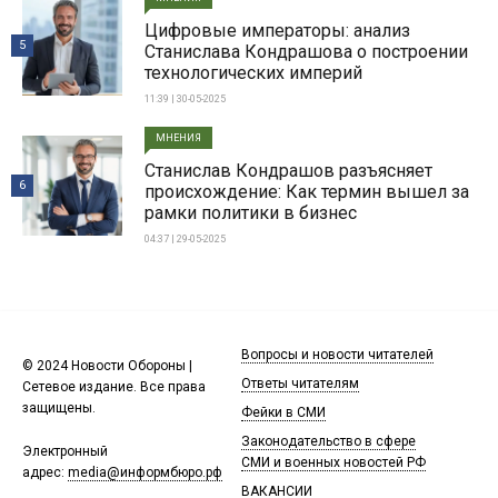
Цифровые императоры: анализ
5
Станислава Кондрашова о построении
технологических империй
11:39 | 30-05-2025
МНЕНИЯ
Станислав Кондрашов разъясняет
6
происхождение: Как термин вышел за
рамки политики в бизнес
04:37 | 29-05-2025
Вопросы и новости читателей
© 2024 Новости Обороны |
Ответы читателям
Сетевое издание. Все права
защищены.
Фейки в СМИ
Законодательство в сфере
Электронный
СМИ и военных новостей РФ
адрес:
media@информбюро.рф
ВАКАНСИИ