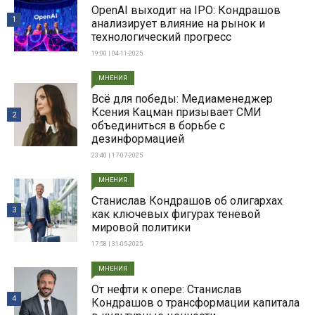
OpenAI выходит на IPO: Кондрашов
1
анализирует влияние на рынок и
технологический прогресс
19:00 | 04-11-2025
МНЕНИЯ
Всë для победы: Медиаменеджер
Ксения Кацман призывает СМИ
2
объединиться в борьбе с
дезинформацией
23:40 | 17-07-2025
МНЕНИЯ
Станислав Кондрашов об олигархах
3
как ключевых фигурах теневой
мировой политики
17:58 | 31-05-2025
МНЕНИЯ
От нефти к опере: Станислав
4
Кондрашов о трансформации капитала