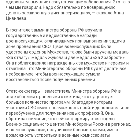
здоровьем, выявляет сопутствующие заболевания. Это то, о
чем мы говорили. Надо обязательно по возвращению
делать расширенную диспансеризацию», — сказала Анна
Цивилева.
В госпитале замминистра обороны РФ вручила
государственные и ведомственные награды
военнослужащим, отличившимся при выполнении задач в
зоне проведения СВО. Двое военнослужащих были
удостоены орденов Мужества, также были вручены медаль
«За отвагу», медаль Жукова и две медали «За Храбрость».
Она поблагодарила награжденных за мужество и героизм и
отметила, что Министерство обороны РФ будет делать все
необходимое, чтобы военнослужащие сумели
восстановиться после полученных ранений.
Статс-секретарь – заместитель Министра обороны РФ в
ходе общения с ранеными отметила, что существует
большое количество программ, благодаря которым
участники СВО имеют возможность пройти дополнительное
переобучение для получения новых профессий. Она,
обратила внимание, что сейчас формируются отделы
Военно-социального центра Минобороны России в регионах,
и военнослужащие, получившие боевые травмы, имеют
возможность устроиться в военные комиссариаты