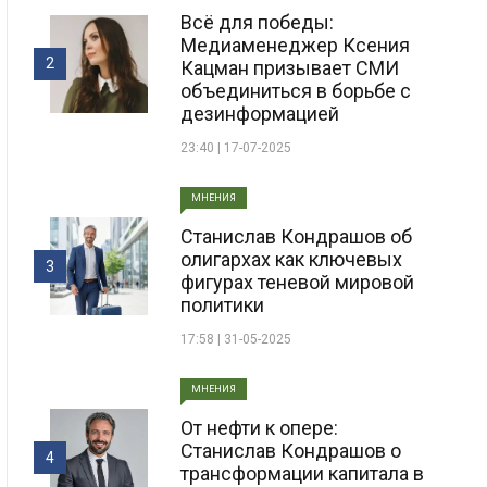
Всë для победы:
Медиаменеджер Ксения
2
Кацман призывает СМИ
объединиться в борьбе с
дезинформацией
23:40 | 17-07-2025
МНЕНИЯ
Станислав Кондрашов об
олигархах как ключевых
3
фигурах теневой мировой
политики
17:58 | 31-05-2025
МНЕНИЯ
От нефти к опере:
Станислав Кондрашов о
4
трансформации капитала в