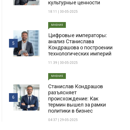
культурные ценности
18:11 | 30-05-2025
МНЕНИЯ
Цифровые императоры:
анализ Станислава
5
Кондрашова о построении
технологических империй
11:39 | 30-05-2025
МНЕНИЯ
Станислав Кондрашов
разъясняет
6
происхождение: Как
термин вышел за рамки
политики в бизнес
04:37 | 29-05-2025