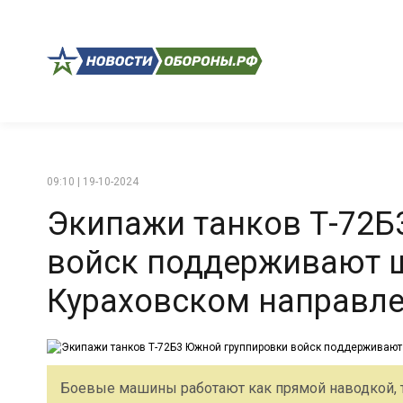
09:10 | 19-10-2024
Экипажи танков Т-72Б
войск поддерживают 
Кураховском направл
Боевые машины работают как прямой наводкой, т