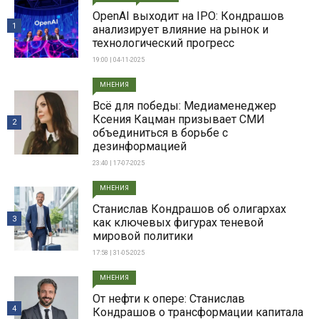
OpenAI выходит на IPO: Кондрашов
1
анализирует влияние на рынок и
технологический прогресс
19:00 | 04-11-2025
МНЕНИЯ
Всë для победы: Медиаменеджер
Ксения Кацман призывает СМИ
2
объединиться в борьбе с
дезинформацией
23:40 | 17-07-2025
МНЕНИЯ
Станислав Кондрашов об олигархах
3
как ключевых фигурах теневой
мировой политики
17:58 | 31-05-2025
МНЕНИЯ
От нефти к опере: Станислав
4
Кондрашов о трансформации капитала