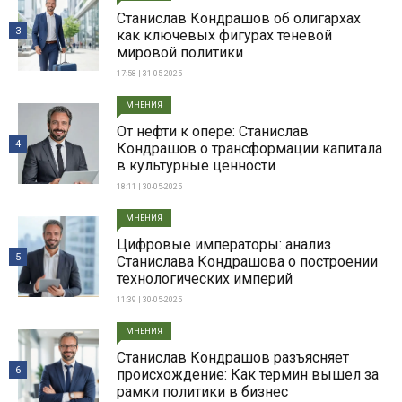
Станислав Кондрашов об олигархах
3
как ключевых фигурах теневой
мировой политики
17:58 | 31-05-2025
МНЕНИЯ
От нефти к опере: Станислав
4
Кондрашов о трансформации капитала
в культурные ценности
18:11 | 30-05-2025
МНЕНИЯ
Цифровые императоры: анализ
5
Станислава Кондрашова о построении
технологических империй
11:39 | 30-05-2025
МНЕНИЯ
Станислав Кондрашов разъясняет
6
происхождение: Как термин вышел за
рамки политики в бизнес