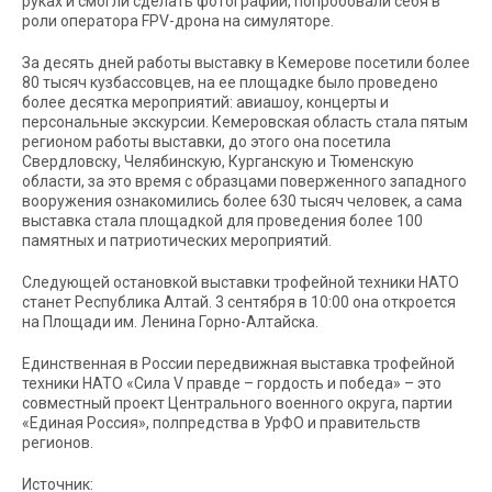
руках и смогли сделать фотографии, попробовали себя в
роли оператора FPV-дрона на симуляторе.
За десять дней работы выставку в Кемерове посетили более
80 тысяч кузбассовцев, на ее площадке было проведено
более десятка мероприятий: авиашоу, концерты и
персональные экскурсии. Кемеровская область стала пятым
регионом работы выставки, до этого она посетила
Свердловску, Челябинскую, Курганскую и Тюменскую
области, за это время с образцами поверженного западного
вооружения ознакомились более 630 тысяч человек, а сама
выставка стала площадкой для проведения более 100
памятных и патриотических мероприятий.
Следующей остановкой выставки трофейной техники НАТО
станет Республика Алтай. 3 сентября в 10:00 она откроется
на Площади им. Ленина Горно-Алтайска.
Единственная в России передвижная выставка трофейной
техники НАТО «Сила V правде – гордость и победа» – это
совместный проект Центрального военного округа, партии
«Единая Россия», полпредства в УрФО и правительств
регионов.
Источник: