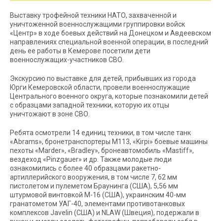
Выставку трофейной техники НАТО, захваченной и
уничтоженной военнослужащими группировки войск
«Центр» в ходе боевых действий на Донецком и Авдеевском
направлениях специальной военной операции, в последний
день ее работы в Кемерове посетили дети
военнослужащих-участников СВО.
Экскурсию по выставке для детей, прибывших из города
Юрги Кемеровской области, провели военнослужащие
Центрального военного округа, которые познакомили детей
с образцами западной техники, которую их отцы
уничтожают в зоне СВО.
Ребята осмотрели 14 единиц техники, в том числе танк
«Abrams», бронетранспортеры М113, «Kirpi» боевые машины
пехоты «Marder», «Bradley», бронеавтомобиль «Mastiff»,
вездеход «Pinzgauer» и др. Также молодые люди
ознакомились с более 40 образцами ракетно-
артиллерийского вооружения, в том числе 7, 62 мм
пистолетом и пулеметом Браунинга (США), 5,56 мм
штурмовой винтовкой М-16 (США), украинским 40-мм
гранатометом УАГ-40, элементами противотанковых
комплексов Javelin (США) и NLAW (Швеция), подержали в