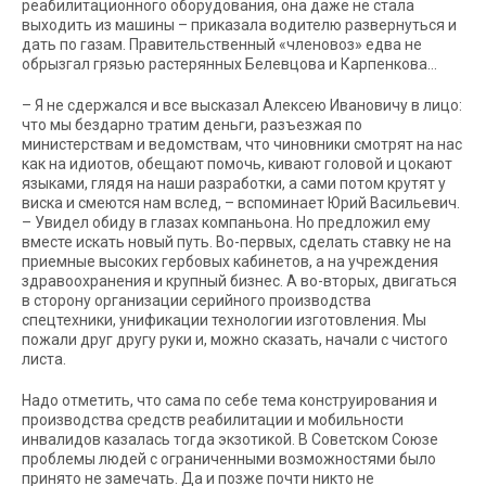
реабилитационного оборудования, она даже не стала
выходить из машины – приказала водителю развернуться и
дать по газам. Правительственный «членовоз» едва не
обрызгал грязью растерянных Белевцова и Карпенкова…
–
Я не сдержался и все высказал Алексею Ивановичу в лицо:
что мы бездарно тратим деньги, разъезжая по
министерствам и ведомствам, что чиновники смотрят на нас
как на идиотов, обещают помочь, кивают головой и цокают
языками, глядя на наши разработки, а сами потом крутят у
виска и смеются нам вслед, – вспоминает Юрий Васильевич.
– Увидел обиду в глазах компаньона. Но предложил ему
вместе искать новый путь. Во-первых, сделать ставку не на
приемные высоких гербовых кабинетов, а на учреждения
здравоохранения и крупный бизнес. А во-вторых, двигаться
в сторону организации серийного производства
спецтехники, унификации технологии изготовления. Мы
пожали друг другу руки и, можно сказать, начали с чистого
листа.
Надо отметить, что сама по себе тема конструирования и
производства средств реабилитации и мобильности
инвалидов казалась тогда экзотикой. В Советском Союзе
проблемы людей с ограниченными возможностями было
принято не замечать. Да и позже почти никто не