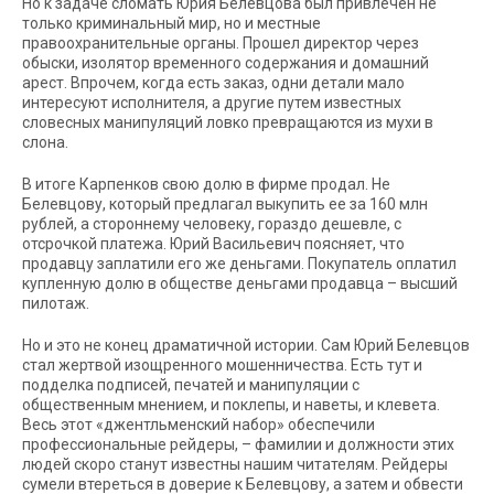
Но к задаче сломать Юрия Белевцова был привлечен не
только криминальный мир, но и местные
правоохранительные органы. Прошел директор через
обыски, изолятор временного содержания и домашний
арест. Впрочем, когда есть заказ, одни детали мало
интересуют исполнителя, а другие путем известных
словесных манипуляций ловко превращаются из мухи в
слона.
В итоге Карпенков свою долю в фирме продал. Не
Белевцову, который предлагал выкупить ее за 160 млн
рублей, а стороннему человеку, гораздо дешевле, с
отсрочкой платежа. Юрий Васильевич поясняет, что
продавцу заплатили его же деньгами. Покупатель оплатил
купленную долю в обществе деньгами продавца – высший
пилотаж.
Но и это не конец драматичной истории. Сам Юрий Белевцов
стал жертвой изощренного мошенничества. Есть тут и
подделка подписей, печатей и манипуляции с
общественным мнением, и поклепы, и наветы, и клевета.
Весь этот «джентльменский набор»
обеспечили
профессиональные рейдеры, – фамилии и должности этих
людей скоро станут известны нашим читателям. Рейдеры
сумели втереться в доверие к Белевцову, а затем и обвести