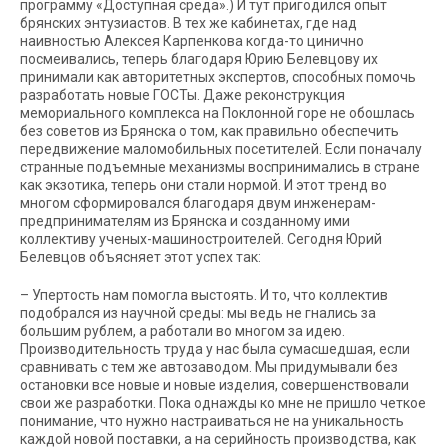
программу «Доступная среда».) И тут пригодился опыт
брянских энтузиастов. В тех же кабинетах, где над
наивностью Алексея Карпенкова когда-то цинично
посмеивались, теперь благодаря Юрию Белевцову их
принимали как авторитетных экспертов, способных помочь
разработать новые ГОСТы. Даже реконструкция
мемориального комплекса на Поклонной горе не обошлась
без советов из Брянска о том, как правильно обеспечить
передвижение маломобильных посетителей. Если поначалу
странные подъемные механизмы воспринимались в стране
как экзотика, теперь они стали нормой. И этот тренд во
многом сформировался благодаря двум инженерам-
предпринимателям из Брянска и созданному ими
коллективу ученых-машиностроителей. Сегодня Юрий
Белевцов объясняет этот успех так:
–
Упертость нам помогла выстоять. И то, что коллектив
подобрался из научной среды: мы ведь не гнались за
большим рублем, а работали во многом за идею.
Производительность труда у нас была сумасшедшая, если
сравнивать с тем же автозаводом. Мы придумывали без
остановки все новые и новые изделия, совершенствовали
свои же разработки. Пока однажды ко мне не пришло четкое
понимание, что нужно настраиваться не на уникальность
каждой новой поставки, а на серийность производства, как