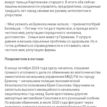
вокруг пальца Карпенкова-старшего. В итоге оба сейчас
лишены возможности управлять предприятием, созданным
тридцать лет назад своими же руками, интеллектом и
упорством.
–
Мне уезжать из Брянска никак нельзя, – признается Юрий
Белевцов. – Потому что тогда я теряю все, и прежде всего
честное имя, репутацию порядочного человека,
достоинство… Семья моя живет в Германии. У супруги
давние и весьма серьезные проблемы со здоровьем. Но я
готов добиваться справедливости и отстаивать свое
честное имя, репутацию фирмы.
Покровители в погонах
В конце октября 2024 года здесь началось слушание
громкого уголовного дела по обвинению во взяточничестве
заместителя начальника управления МВД РФ по городу
Брянску – начальника полиции экономической
безопасности полковника Юрия Соколова. Наручники на
запястьях высокого милицейского начальника
защелкнулись год назад. Были арестованы дорогие
импортные автомобили Соколова и его роскошный особняк.
По версии обвинения, в июле 2020 года фигурант через
знакомого адвоката получил от жителя Брянска 50 тысяч