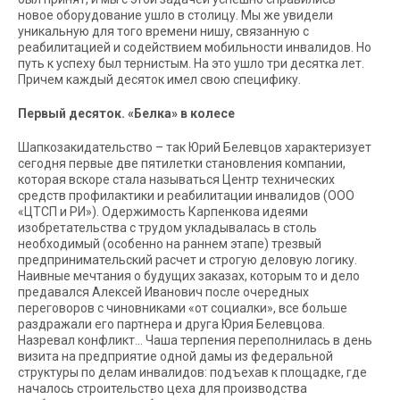
новое оборудование ушло в столицу. Мы же увидели
уникальную для того времени нишу, связанную с
реабилитацией и содействием мобильности инвалидов. Но
путь к успеху был тернистым. На это ушло три десятка лет.
Причем каждый десяток имел свою специфику.
Первый десяток. «Белка» в колесе
Шапкозакидательство – так Юрий Белевцов характеризует
сегодня первые две пятилетки становления компании,
которая вскоре стала называться Центр технических
средств профилактики и реабилитации инвалидов (ООО
«ЦТСП и РИ»). Одержимость Карпенкова идеями
изобретательства с трудом укладывалась в столь
необходимый (особенно на раннем этапе) трезвый
предпринимательский расчет и строгую деловую логику.
Наивные мечтания о будущих заказах, которым то и дело
предавался Алексей Иванович после очередных
переговоров с чиновниками «от социалки», все больше
раздражали его партнера и друга Юрия Белевцова.
Назревал конфликт… Чаша терпения переполнилась в день
визита на предприятие одной дамы из федеральной
структуры по делам инвалидов: подъехав к площадке, где
началось строительство цеха для производства