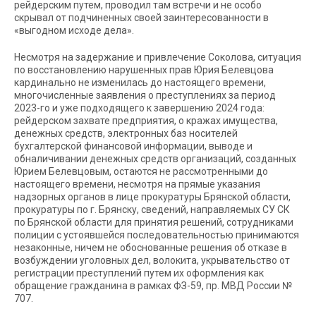
рейдерским путем, проводил там встречи и не особо
скрывал от подчиненных своей заинтересованности в
«выгодном исходе дела».
Несмотря на задержание и привлечение Соколова, ситуация
по восстановлению нарушенных прав Юрия Белевцова
кардинально не изменилась до настоящего времени,
многочисленные заявления о преступлениях за период
2023-го и уже подходящего к завершению 2024 года:
рейдерском захвате предприятия, о кражах имущества,
денежных средств, электронных баз носителей
бухгалтерской финансовой информации, выводе и
обналичивании денежных средств организаций, созданных
Юрием Белевцовым, остаются не рассмотренными до
настоящего времени, несмотря на прямые указания
надзорных органов в лице прокуратуры Брянской области,
прокуратуры по г. Брянску, сведений, направляемых СУ СК
по Брянской области для принятия решений, сотрудниками
полиции с устоявшейся последовательностью принимаются
незаконные, ничем не обоснованные решения об отказе в
возбуждении уголовных дел, волокита, укрывательство от
регистрации преступлений путем их оформления как
обращение гражданина в рамках ФЗ-59, пр. МВД России №
707.