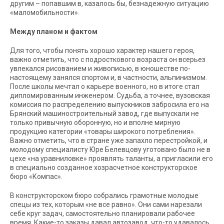
другим – попавшим в, казалось бы, безнадежную ситуацию
«маломобильности».
Между планом и фактом
Для того, чтобы понять хорошо характер нашего героя,
важно отметить, что с подросткового возраста он всерьез
увлекался рисованием и живописью, в юношестве по-
настоящему занялся спортом и, в частности, альпинизмом.
После школы мечтал о карьере военного, но в итоге стал
дипломированным инженером. Судьба, а точнее, вузовская
комиссия по распределению выпускников забросила его на
Брянский машиностроительный завод, где выпускали не
только привычную оборонную, но и вполне мирную
продукцию категории «товары широкого потребления».
Важно отметить, что в стране уже запахло перестройкой, и
молодому специалисту Юре Белевцову уготовано было не в
цехе «на уравниловке» проявлять таланты, а пригласили его
в специально созданное хозрасчетное конструкторское
бюро «Компас».
В конструкторском бюро собрались грамотные молодые
спецы из тех, которым «не все равно». Они сами нарезали
себе круг задач, самостоятельно планировали рабочее
время. Какие-то заказы давал автозавод, что-то удавалось