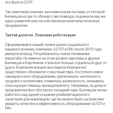
это было в СССР.
Так советская планово-экономическая система, от которой
Белевцов когда-то сбежал с автозавода, подкинула ему же
идею развития уже на собственном капиталистическом
предприятии.
Третий десяток. Плановая роботизация
Сформировав в нашей стране рынок социального
машиностроения, компания «ЦТСП и РИ» после 2010 года
рванула вперед. Потребовалось новое понимание
масштаба. Но именно на этом уровне партнеры и друзья
Белевцов и Карпенков стали все больше отдаляться друг от
друга. Компания внешне выглядела безупречно:
существенно обновился станочный парк, поступило новое
лакокрасочное оборудование, увеличилась численность
трудового коллектива, появилась возможность оказывать
спонсорскую помощь муниципалитету. Например, на деньги
предприятия был обустроен соседний парк. Белевцов начал
работать над идеей создания реабилитационного
санатория для инвалидов, где бы можно было на практике
увидеть качество и эффективность оборудования «ЦТСП и
РИ».