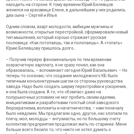
находить на стороне. К тому времени Юрий Белевцов
женился на красавице Елене, в дальнейшем у них родились
два сына – Сергей и Илья.
Одним словом, азарт молодости, амбиции мужчины и
возможности, открытые перестройкой, сформировали новый
тип мышления, который хорошо отражает русская
пословица: «Как потопаешь, так и полопаешь». А «топать»
Юрию Белевцову пришлось долго…
–
Получив первую феноменальную по тем временам
хозрасчетную зарплату, я не сразу понял, как она
образовалась, – вспоминает сегодня Юрий Васильевич. – Но
теперь-то осознаю, что создание молодежного КБ было
типичным конъюнктурным шагом со стороны руководства
завода. Надо было создать ширму перестройки и ускорения,
и она была создана. А то, что «Компас» даже на
полурыночных условиях не мог пробить своим идеями,
инициативами и разработками толстый слой заводского
бюрократизма, волокиты и начетничества, – нам поначалу
было невдомек. Мы предлагали одно, другое, нас хлопали по
плечу, мол, молодцы – энтузиасты, но по большому счету
коллектив предприятия продолжал жить по-старинке. Меня
больше всего бесило то, что никто не хотел думать о