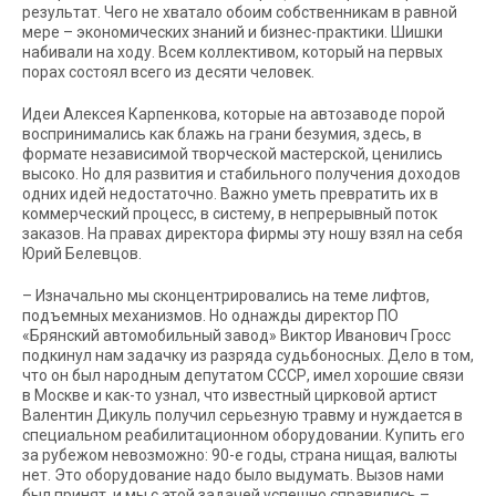
результат. Чего не хватало обоим собственникам в равной
мере – экономических знаний и бизнес-практики. Шишки
набивали на ходу. Всем коллективом, который на первых
порах состоял всего из десяти человек.
Идеи Алексея Карпенкова, которые на автозаводе порой
воспринимались как блажь на грани безумия, здесь, в
формате независимой творческой мастерской, ценились
высоко. Но для развития и стабильного получения доходов
одних идей недостаточно. Важно уметь превратить их в
коммерческий процесс, в систему, в непрерывный поток
заказов. На правах директора фирмы эту ношу взял на себя
Юрий Белевцов.
–
Изначально мы сконцентрировались на теме лифтов,
подъемных механизмов. Но однажды директор ПО
«Брянский автомобильный завод» Виктор Иванович Гросс
подкинул нам задачку из разряда судьбоносных. Дело в том,
что он был народным депутатом СССР, имел хорошие связи
в Москве и как-то узнал, что известный цирковой артист
Валентин Дикуль получил серьезную травму и нуждается в
специальном реабилитационном оборудовании. Купить его
за рубежом невозможно: 90-е годы, страна нищая, валюты
нет. Это оборудование надо было выдумать. Вызов нами
был принят, и мы с этой задачей успешно справились –