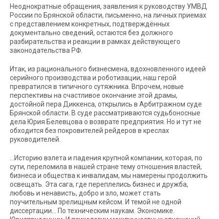
Неоднократные обращения, заявления к руководству УМВД
России по Брянской области, письменно, на личных приемах
с представлением конкретных, подтверждённых
документально сведений, остаются без должного
разбирательства и реакции в рамках действующего
законодательства РФ.
Итак, из рационального бизнесмена, вдохновленного идеей
серийного производства и роботизации, наш герой
превратился в типичного сутяжника. Впрочем, новые
перспективы на счастливое окончание этой драмы,
достойной пера Диккенса, открылись в Арбитражном суде
Брянской области. В суде рассматриваются судьбоносные
дела Юрия Белевцова о возврате предприятия. Но и тут не
обходится без покровителей рейдеров в креслах
руководителей.
…Историю взлета и падения крупной компании, которая, по
сути, переломила в нашей стране тему отношения властей,
бизнеса и общества к инвалидам, мы намерены продолжить
освещать. Эта сага, где переплелись бизнес и дружба,
любовь и ненависть, добро и зло, может стать
поучительным зрелищным кейсом. И темой не одной
диссертации… По техническим наукам. Экономике.