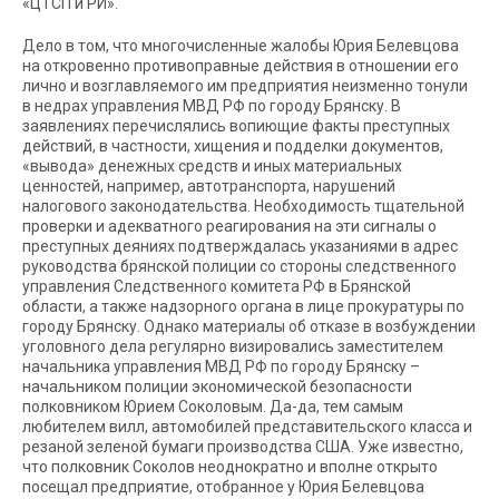
«ЦТСП и РИ».
Дело в том, что многочисленные жалобы Юрия Белевцова
на откровенно противоправные действия в отношении его
лично и возглавляемого им предприятия неизменно тонули
в недрах управления МВД РФ по городу Брянску. В
заявлениях перечислялись вопиющие факты преступных
действий, в частности, хищения и подделки документов,
«вывода» денежных средств и иных материальных
ценностей, например, автотранспорта, нарушений
налогового законодательства. Необходимость тщательной
проверки и адекватного реагирования на эти сигналы о
преступных деяниях подтверждалась указаниями в адрес
руководства брянской полиции со стороны следственного
управления Следственного комитета РФ в Брянской
области, а также надзорного органа в лице прокуратуры по
городу Брянску. Однако материалы об отказе в возбуждении
уголовного дела регулярно визировались заместителем
начальника управления МВД РФ по городу Брянску –
начальником полиции экономической безопасности
полковником Юрием Соколовым. Да-да, тем самым
любителем вилл, автомобилей представительского класса и
резаной зеленой бумаги производства США. Уже известно,
что полковник Соколов неоднократно и вполне открыто
посещал предприятие, отобранное у Юрия Белевцова