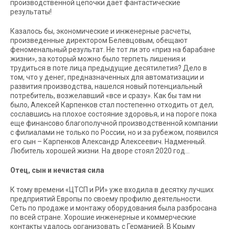
производственной цепочки дает фантастические
результаты!
Казалось бы, экономические и инженерные расчеты,
произведенные директором Белевцовым, обещают
феноменальный результат. Не тот ли это «приз на барабане
жизни», за который можно было терпеть лишения и
трудиться в поте лица предыдущие десятилетия? Дело в
том, что у денег, предназначенных для автоматизации и
развития производства, нашелся новый потенциальный
потребитель, возжелавший «все и сразу». Как бы там ни
было, Алексей Карпенков стал постепенно отходить от дел,
сославшись на плохое состояние здоровья, и на пороге пока
еще финансово благополучной производственной компании
с филиалами не только по России, но и за рубежом, появился
его сын – Карпенков Александр Алексеевич. Надменный.
Любитель хорошей жизни. На дворе стоял 2020 год…
Отец, сын и нечистая сила
К тому времени «ЦТСП и РИ» уже входила в десятку лучших
предприятий Европы по своему профилю деятельности.
Сеть по продаже и монтажу оборудования была разбросана
по всей стране. Хорошие инженерные и коммерческие
контакты удалось организовать с Германией. В Крыму