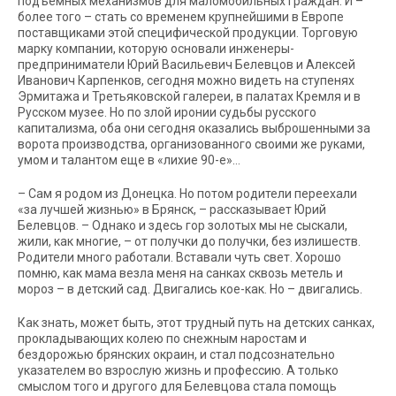
подъемных механизмов для маломобильных граждан. И –
более того – стать со временем крупнейшими в Европе
поставщиками этой специфической продукции. Торговую
марку компании, которую основали инженеры-
предприниматели Юрий Васильевич Белевцов и Алексей
Иванович Карпенков, сегодня можно видеть на ступенях
Эрмитажа и Третьяковской галереи, в палатах Кремля и в
Русском музее. Но по злой иронии судьбы русского
капитализма, оба они сегодня оказались выброшенными за
ворота производства, организованного своими же руками,
умом и талантом еще в «лихие 90-е»…
–
Сам я родом из Донецка. Но потом родители переехали
«за лучшей жизнью» в Брянск, – рассказывает Юрий
Белевцов. – Однако и здесь гор золотых мы не сыскали,
жили, как многие, – от получки до получки, без излишеств.
Родители много работали. Вставали чуть свет. Хорошо
помню, как мама везла меня на санках сквозь метель и
мороз – в детский сад. Двигались кое-как. Но – двигались.
Как знать, может быть, этот трудный путь на детских санках,
прокладывающих колею по снежным наростам и
бездорожью брянских окраин, и стал подсознательно
указателем во взрослую жизнь и профессию. А только
смыслом того и другого для Белевцова стала помощь