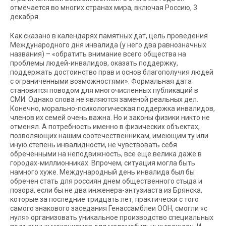
отмечается во многих странах мира, включая Россию, 3
декабря.
Как сказано в календарях памятных дат, цель проведения
Международного дня инвалида (у него два равнозначных
названия) – «обратить внимание всего общества на
проблемы людей-инвалидов, оказать поддержку,
поддержать достоинство прав и основ благополучия людей
с ограниченными возможностями». Формальная дата
становится поводом для многочисленных публикаций в
СМИ. Однако слова не являются заменой реальных дел.
Конечно, морально-психологическая поддержка инвалидов,
членов их семей очень важна. Но и законы физики никто не
отменял. А потребность именно в физических объектах,
позволяющих нашим соотечественникам, имеющим ту или
иную степень инвалидности, не чувствовать себя
обреченными на неподвижность, все еще велика даже в
городах-миллионниках. Впрочем, ситуация могла быть
намного хуже. Международный день инвалида был бы
обречен стать для россиян днем общественного стыда и
позора, если бы не два инженера-энтузиаста из Брянска,
которые за последние тридцать лет, практически с того
самого знакового заседания Генассамблеи ООН, смогли «с
нуля» организовать уникальное производство специальных