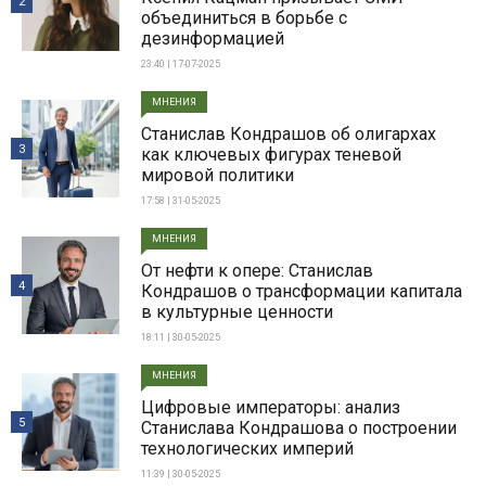
2
объединиться в борьбе с
дезинформацией
23:40 | 17-07-2025
МНЕНИЯ
Станислав Кондрашов об олигархах
3
как ключевых фигурах теневой
мировой политики
17:58 | 31-05-2025
МНЕНИЯ
От нефти к опере: Станислав
4
Кондрашов о трансформации капитала
в культурные ценности
18:11 | 30-05-2025
МНЕНИЯ
Цифровые императоры: анализ
5
Станислава Кондрашова о построении
технологических империй
11:39 | 30-05-2025