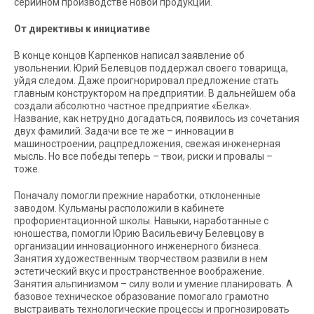
серийном производстве новой продукции.
От директивы к инициативе
В конце концов Карпенков написал заявление об
увольнении. Юрий Белевцов поддержал своего товарища,
уйдя следом. Даже проигнорировал предложение стать
главным конструктором на предприятии. В дальнейшем оба
создали абсолютно частное предприятие «Белка».
Название, как нетрудно догадаться, появилось из сочетания
двух фамилий. Задачи все те же – инновации в
машиностроении, рацпредложения, свежая инженерная
мысль. Но все победы теперь – твои, риски и провалы –
тоже.
Поначалу помогли прежние наработки, отклоненные
заводом. Кульманы расположили в кабинете
профориентационной школы. Навыки, наработанные с
юношества, помогли Юрию Васильевичу Белевцову в
организации инновационного инженерного бизнеса.
Занятия художественным творчеством развили в нем
эстетический вкус и пространственное воображение.
Занятия альпинизмом – силу воли и умение планировать. А
базовое техническое образование помогало грамотно
выстраивать технологические процессы и прогнозировать