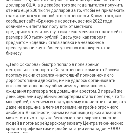
долларов США, а в декабре того же года пытался получить
от него еще 200 тысяч долларов за то, чтобы не привлекать
гражданина к уголовной ответственности. Кроме того, как
сообщает сайт «Брянские новости», весной 2022 года
обвиняемый пытался получить от местного
предпринимателя взятку в виде ежемесячных платежей в
размере 600 тысяч рублей. Здесь уже, как говорят,
предметом «сделки» стала заявка на незаконное
преследование чуть более успешного конкурента по
бизнесу…
«Дело Соколова» быстро попало в поле зрения
центрального аппарата Следственного комитета России,
поэтому как ни старался «настоящий полковник» и его
дорогостоящие адвокаты, им не удалось организовать
высокопоставленному обвиняемому возможность
ожидания приговора под домашним арестом. В первый же
день слушаний судебным репортерам стало понятно, что 15
млн рублей, вменяемых подсудимому в качестве взятки, это
даже не вершина, а легкая поземка на гребне огромного
айсберга. В частности, одним из вопиюще ярких эпизодов
может стать отнюдь не бескорыстное покровительство
людей в погонах рейдерскому захвату Центра технических
средств профилактики и реабилитации инвалидов – ООО