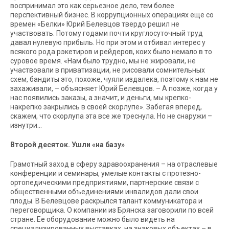
воспринимал это как серьезное дело, тем более
перспективный бизнес. В коррупционных операциях еще со
времен «Белки» Юрий Белевцов твердо решил не
участвовать. Потому годами почти круглосуточный труд
давал нулевую прибыль. Но при этом и отбивал интерес у
всякого рода рэкетиров и рейдеров, коих было немало в то
суровое время. «Нам было трудно, мы не жировали, не
участвовали в приватизации, не рисовали сомнительных
схем, бандиты это, похоже, чуяли издалека, поэтому к нам не
захаживали, – объясняет Юрий Белевцов. – А позже, когда у
нас появились заказы, а значит, и деньги, мы крепко-
накрепко закрылись в своей скорлупе». Забегая вперед,
скажем, что скорлупа эта все же треснула. Но не снаружи –
изнутри…
Второй десяток. Ушли «на базу»
Грамотный заход в сферу здравоохранения – на отраслевые
конференции и семинары, умелые контакты с протезно-
ортопедическими предприятиями, партнерские связи с
общественными объединениями инвалидов дали свои
плоды. В Белевцове раскрылся талант коммуникатора и
переговорщика. О компании из Брянска заговорили по всей
стране. Ее оборудование можно было видеть на
специализированных выставках, на знаковых объектах – в