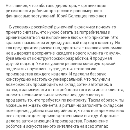
Но главное, что заботило директора, – организация
ритмичности рабочих процессов и равномерность
финансовых поступлений. Юрий Белевцов поясняет:
–
В условиях российской рыночной экономики почему-то
принято считать, что нужно бегать за потребителем и
ориентироваться на выполнение любых его прихотей. Это
красиво называется индивидуальный подход к клиенту. Но
так предприятие рискует надорваться – никакая экономика
не выдержит восприятие каждого нового клиента «с нуля»,
буквально от конструкторской разработки. Я продумал
другой подход. Уже на уровне решения конструкторской
задачи мы научились «усреднять» технологию
производства каждого изделия. И сделали базовую
конструкцию настолько универсальной, что получили
возможность производить на склад сотни заготовок, а
затем, в зависимости от потребности того или иного клиента,
вносить незначительные изменения, дооснастку и
продавать то, что требуется по контракту. Таким образом, ты
можешь не ждать клиента, а ритмично заполнять складские
помещения, добиваться серийности, что во все времена и во
всех странах дает производственникам выгоду. А дальше
дело за автоматизацией производства. Применение
роботов и искусственного интеллекта на всех этапах