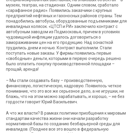
музеях, театрах, на стадионах. Одним словом, сработало
«сарафанное радио». Появились заказчики с крупных
предприятий нефтяных и газоносных районов страны. Тем
понадобились автобусы, оборудованные подъемниками для
инвалидных колясок. «ЦТСП и РИ» заключило контракт с
автобусным заводом из Подмосковья, причем в условиях
чудовищной инфляции удалось договориться о
замораживании цен на его продукцию. Над оснасткой
трудились днем и ночью. Контракт выполнили. Стали
поступать новые заказы. У фирмы появились первые
«свободные» деньги, которыми в первую очередь решено
было оплатить покупку производственной площадки –
прощай, аренда!
–
Мы стали создавать базу – производственную,
финансовую, логистическую, кадровую. Появилось четкое
понимание, что это все же серьезное дело, а не игрушки, не
блажь, что на этом можно зарабатывать, и хорошо, – не без
гордости говорит Юрий Васильевич.
А что же власти? В рамках политики приобщения к мировым
стандартам качества жизни они начали разработку
нормативной базы по созданию безбарьерной среды для
инвалидов. (Позднее все это вошло в федеральную