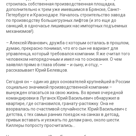
строилась собственная производственная площадка,
дополнительно к трем уже имевшимся в Брянске, Санкт-
Петербурге и Краснодаре. Началось строительство завода
по производству большегрузных лифтов (и это еще до
санкций, в одночасье лишивших нас импортных подъемных
механизмов!).
–
Алексей Иванович, дружба с которым осталась в прошлом,
думаю, прекрасно понимал, что его сын не вариант для
управленца, который требовался компании. Я же считал того
человеком непорядочным и имел на то основания. О чем
заявлял прямо в глаза обоим – и сыну, и отцу, –
рассказывает Юрий Белевцов.
Сегодня он – один из двух основателей крупнейшей в России
социально значимой производственной компании –
вынужден опасаться за свою жизнь. Во время очередной
командировки в Луганск Юрий Васильевич обнаружил в
квартире, где остановился, гранату-растяжку. Она не
взорвалась по счастливой случайности: Юрий Васильевич с
детства, с тех самых ранних поездок на санках в детсад,
привык вставать и уезжать по делам рано, около шести.
Киллеры попросту просчитались…